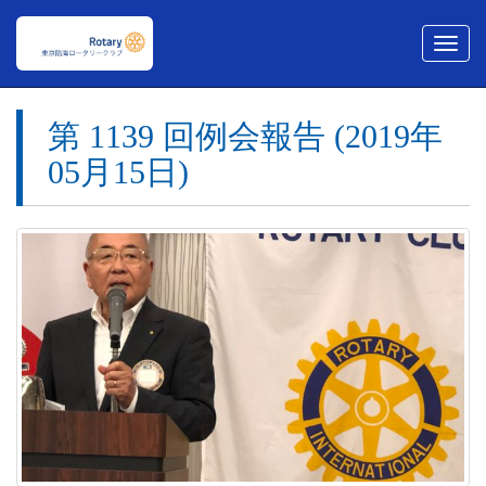
メ
ニ
ュ
ー
第 1139 回例会報告 (2019年
05月15日)