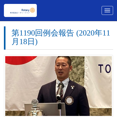
メ
ニ
ュ
ー
第1190回例会報告 (2020年11
月18日)