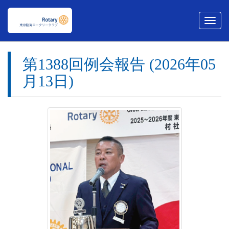
メ
ニ
ュ
ー
第1388回例会報告 (2026年05
月13日)