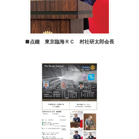
■点鐘 東京臨海ＲＣ 村社研太郎会長