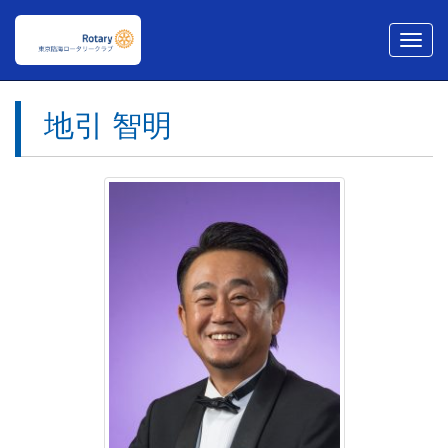
メ
ニ
ュ
ー
地引 智明