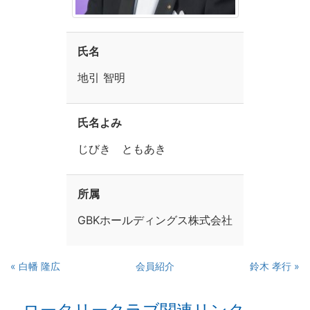
氏名
地引 智明
氏名よみ
じびき ともあき
所属
GBKホールディングス株式会社
« 白幡 隆広
会員紹介
鈴木 孝行 »