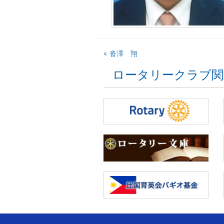
« 沓澤 翔
ロータリークラブ関