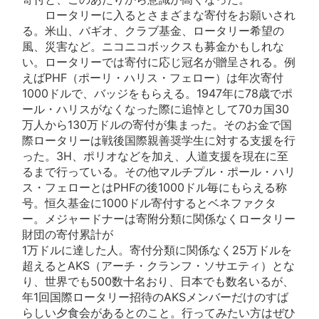
ロータリーに入るとさまざまな寄付をお願いされ
る。米山、バギオ、クラブ基金、ロータリー希望の
風、災害など。ニコニコボックスも募金かもしれな
い。ロータリーでは寄付に応じ冠名が贈呈される。例
えばPHF（ポーリ・ハリス・フェロー）は年次寄付
1000ドルで、バッジをもらえる。1947年に78歳でポ
ール・ハリスがなくなった際に追悼として70カ国30
万人から130万ドルの寄付が集まった。そのお金で国
際ロータリーは戦後国際親善奨学生に対する支援を行
った。3H、ポリオなどを加え、人道支援を現在に至
るまで行っている。その他マルチプル・ポール・ハリ
ス・フェローとはPHFの後1000ドル毎にもらえる称
号。恒久基金に1000ドル寄付するとベネファクタ
ー。メジャードナーは寄附分類に関係なくロータリー
財団の寄付累計が
1万ドルに達した人。寄付分類に関係なく25万ドルを
超えるとAKS（アーチ・クランフ・ソサエティ）とな
り、世界でも500数十名おり、日本でも数名いるが、
年1回国際ロータリー招待のAKSメンバーだけのすば
らしい夕食会があるとのこと。行ってみたい方はぜひ