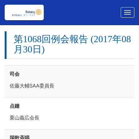
メ
ニ
ュ
ー
第1068回例会報告 (2017年08
月30日)
司会
佐藤大輔SAA委員長
点鐘
栗山義広会長
国歌斉唱