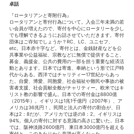
卓話
『ロータリアンと寄附行為』
ロータリアンと寄付行為について。入会三年未満の若
い会員が増えたので、寄付を中心にロータリーを少し
でも理解できるようにお話させていただきます。寄付
団体はご存知でしょうか？RC、LC、ユニセフ、
etc。日本赤十字など。寄付とは、金銭財産などを公
共事業や公益福祉、宗教などに無償で提供すること、
募金、義援金、公共の費用の一部を担う重要な経済活
動とあります。日本では寄進、奉納という形で江戸時
代からある。西洋ではチャリティー17世紀からあっ
た。自愛、博愛、同胞愛、社会福祉や難民や事故の被
害者支援、社会貢献全般がチャリティー。欧米ではキ
リスト教の影響で盛ん。日本での寄付金は8800億
（2015年）。イギリスは1兆1千億円（2007年）、ア
メリカは36兆円！。民間と法人の寄付の割合が、日
本は2：8だが、アメリカでは逆の8：2。イギリスは
94%。個人の寄付に対する意識の高さに驚いた。日本
では、阪神淡路2600億円、東日本3000億円を超える
寄付と、このあたりから意識が高くなった。