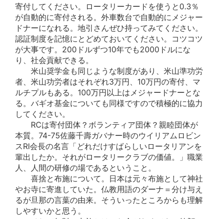
寄付してください。ロータリーカードを使うと0.3％
が自動的に寄付される。外車数台で自動的にメジャー
ドナーになれる。地引さんぜひ持ってみてください。
認証制度を記憶にとどめておいてください。コツコツ
が大事です。200ドルずつ10年でも2000ドルにな
り、社会貢献できる。
米山奨学金も同じような制度があり、米山準功労
者、米山功労者はそれぞれ3万円、10万円の寄付、マ
ルチプルもある。100万円以上はメジャードナーとな
る。バギオ基金についても同様ですので積極的に協力
してください。
RCは寄付団体？ボランティア団体？親睦団体が
本質。74-75佐藤千壽ガバナー時のウイリアムロビン
スRI会長の名言「どれだけすばらしいロータリアンを
輩出したか。それがロータリークラブの価値。」職業
人、人間の研修の場であるということ。
喜捨と布施について。日本は元々布施として神社
やお寺に寄進していた。仏教用語のダーナ＝分け与え
るが旦那の言葉の由来。そういったところからも理解
しやすいかと思う。