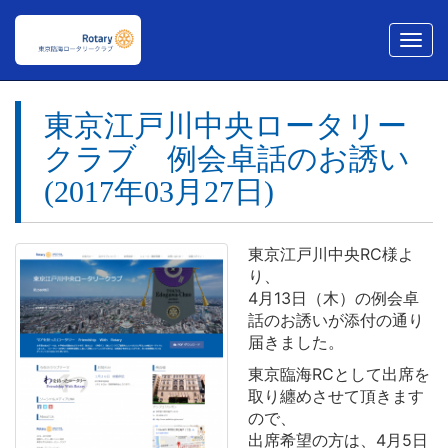
メ
ニ
ュ
ー
東京江戸川中央ロータリー
クラブ 例会卓話のお誘い
(2017年03月27日)
東京江戸川中央RC様よ
り、
4月13日（木）の例会卓
話のお誘いが添付の通り
届きました。
東京臨海RCとして出席を
取り纏めさせて頂きます
ので、
出席希望の方は、4月5日