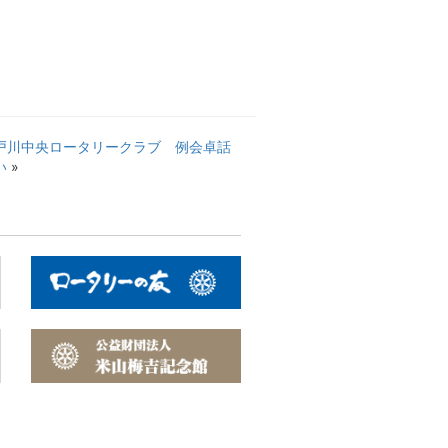
戸川中央ロータリークラブ 例会卓話
い
»